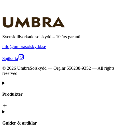
Kontakta din närmaste återförsäljare – de hjälper dig att välja rätt
solskydd och tar mått på plats.
Hitta återförsäljare
Svensktillverkade solskydd – 10 års garanti.
info@umbrasolskydd.se
Sajtkarta
©
2026
UmbraSolskydd — Org.nr 556238-9352 — All rights
reserved
Produkter
Guider & artiklar