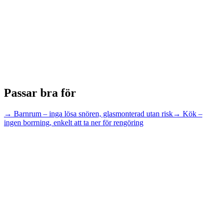
📸
Närbild på sidoskena och tejpmontering mot glas
Typ: detaljfoto
📸
Velo i hyresrätt -- tvåväg, halvt neddragen för insynsskydd
Typ: miljöfoto
Passar bra för
→
Barnrum – inga lösa snören, glasmonterad utan risk
→
Kök –
ingen borrning, enkelt att ta ner för rengöring