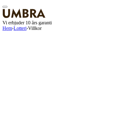
Vi erbjuder 10 års garanti
Hem
›
Lotteri
›
Villkor
Lotteriet arrangeras av Scandi Blinds AB, org.nr 556238-9352,
Brodalsvägen 1 d, 433 38 Partille, telefon 031-44 05 20, härefter
kallat Arrangören. Lotteriet marknadsförs under varumärket Umbra
Solskydd.